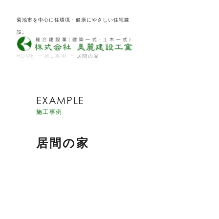
菊池市を中心に住環境・健康にやさしい住宅建
設。
HOME
施工事例
居間の家
EXAMPLE
施工事例
居間の家