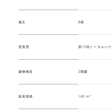
施主
B様
受賞歴
第12回トータルハ
建物構造
2階建
延床面積
160 m²